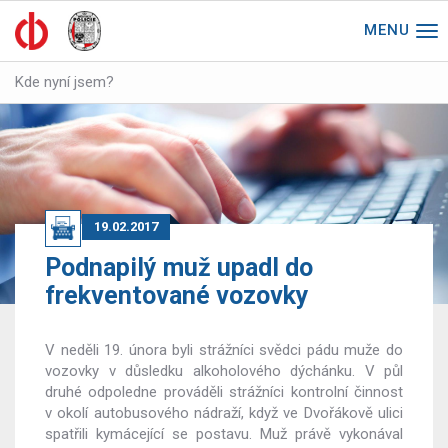
Tog
nav
Kde nyní jsem?
19.02.2017
Podnapilý muž upadl do
frekventované vozovky
V neděli 19. února byli strážníci svědci pádu muže do
vozovky v důsledku alkoholového dýchánku. V půl
druhé odpoledne prováděli strážníci kontrolní činnost
v okolí autobusového nádraží, když ve Dvořákově ulici
spatřili kymácející se postavu. Muž právě vykonával