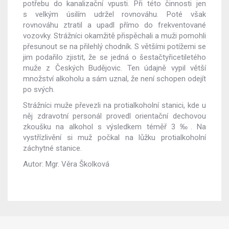
potřebu do kanalizační vpusti. Při této činnosti jen
s velkým úsilím udržel rovnováhu. Poté však
rovnováhu ztratil a upadl přímo do frekventované
vozovky. Strážníci okamžitě přispěchali a muži pomohli
přesunout se na přilehlý chodník. S většími potížemi se
jim podařilo zjistit, že se jedná o šestačtyřicetiletého
muže z Českých Budějovic. Ten údajně vypil větší
množství alkoholu a sám uznal, že není schopen odejít
po svých.
Strážníci muže převezli na protialkoholní stanici, kde u
něj zdravotní personál provedl orientační dechovou
zkoušku na alkohol s výsledkem téměř 3 ‰. Na
vystřízlivění si muž počkal na lůžku protialkoholní
záchytné stanice.
Autor: Mgr. Věra Školková