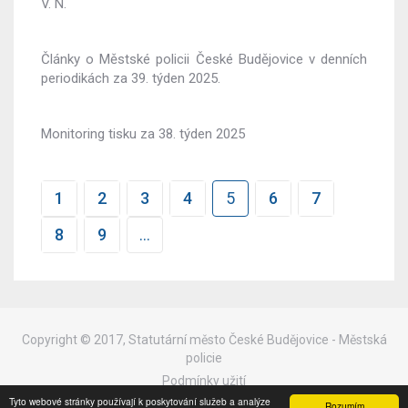
V. N.
Články o Městské policii České Budějovice v denních
periodikách za 39. týden 2025.
Monitoring tisku za 38. týden 2025
1
2
3
4
5
6
7
Stránky
8
9
…
Copyright © 2017, Statutární město České Budějovice - Městská
policie
Podmínky užití
Tyto webové stránky používají k poskytování služeb a analýze
Mapa stránek
Rozumím