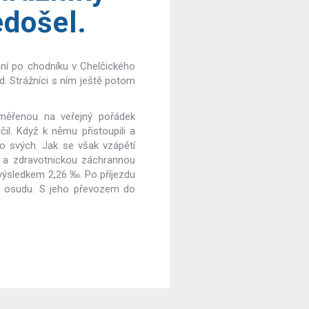
edošel.
ání po chodníku v Chelčického
ád. Strážníci s ním ještě potom
aměřenou na veřejný pořádek
čil. Když k němu přistoupili a
o svých. Jak se však vzápětí
m a zdravotnickou záchrannou
výsledkem 2,26 ‰. Po příjezdu
mu osudu. S jeho převozem do