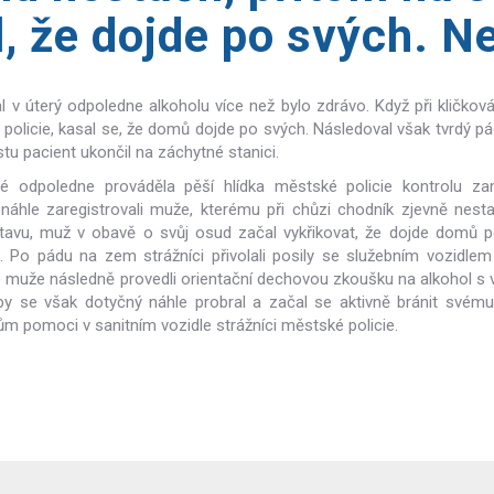
l, že dojde po svých. N
 v úterý odpoledne alkoholu více než bylo zdrávo. Když při kličkov
é policie, kasal se, že domů dojde po svých. Následoval však tvrdý p
tu pacient ukončil na záchytné stanici.
sté odpoledne prováděla pěší hlídka městské policie kontrolu z
i náhle zaregistrovali muže, kterému při chůzi chodník zjevně nesta
stavu, muž v obavě o svůj osud začal vykřikovat, že dojde domů p
. Po pádu na zem strážníci přivolali posily se služebním vozidle
 muže následně provedli orientační dechovou zkoušku na alkohol s 
by se však dotyčný náhle probral a začal se aktivně bránit své
m pomoci v sanitním vozidle strážníci městské policie.