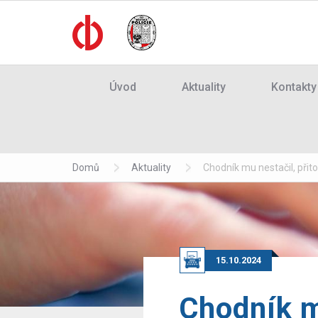
Úvod
Aktuality
Kontakty
Domů
Aktuality
Chodník mu nestačil, přito
15.10.2024
Chodník m