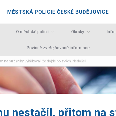
MĚSTSKÁ POLICIE ČESKÉ BUDĚJOVICE
O městské policii
Okrsky
Info
Povinně zveřejňované informace
m na strážníky vykřikoval, že dojde po svých. Nedošel.
u nestačil, přitom na s