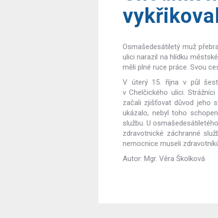
vykřikova
Osmašedesátiletý muž přebral
ulici narazil na hlídku městsk
měli plné ruce práce. Svou ces
V úterý 15. října v půl še
v Chelčického ulici. Strážníc
začali zjišťovat důvod jeho 
ukázalo, nebyl toho schopen
službu. U osmašedesátiletého
zdravotnické záchranné služ
nemocnice museli zdravotníků
Autor: Mgr. Věra Školková